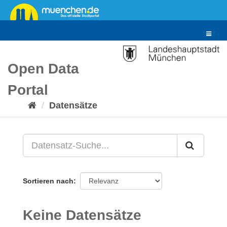
Überspringen
zum
Inhalt
Toggle
navigat
Open Data
Portal
Datensätze
Sortieren nach
Keine Datensätze