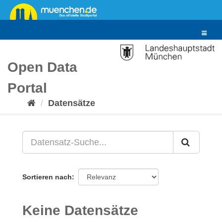
Überspringen
zum
Inhalt
Toggle
navigat
Open Data
Portal
Datensätze
Sortieren nach
Keine Datensätze