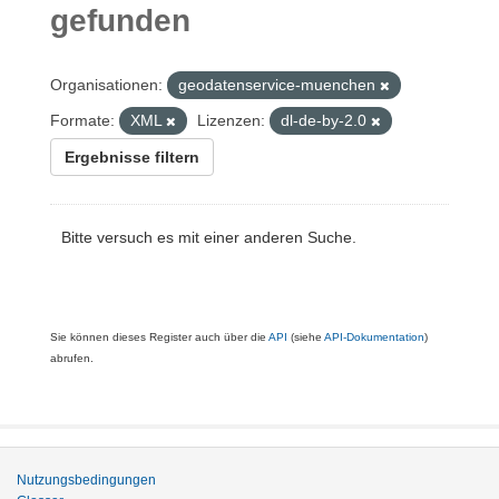
gefunden
Organisationen:
geodatenservice-muenchen
Formate:
XML
Lizenzen:
dl-de-by-2.0
Ergebnisse filtern
Bitte versuch es mit einer anderen Suche.
Sie können dieses Register auch über die
API
(siehe
API-Dokumentation
)
abrufen.
Nutzungsbedingungen