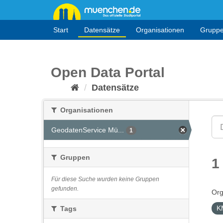
Überspringen
zum
Inhalt
Start
Datensätze
Organisationen
Grupp
Open Data Portal
Datensätze
Organisationen
GeodatenService Mü...
1
Gruppen
1
Für diese Suche wurden keine Gruppen
gefunden.
Org
K
Tags