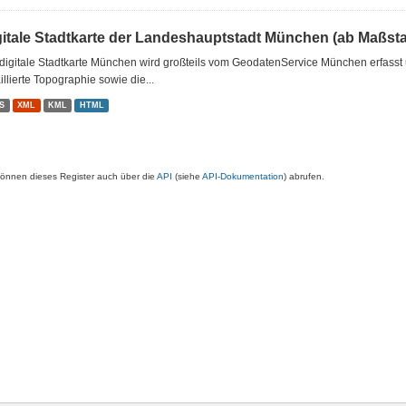
gitale Stadtkarte der Landeshauptstadt München (ab Maßsta
digitale Stadtkarte München wird großteils vom GeodatenService München erfasst u
illierte Topographie sowie die...
S
XML
KML
HTML
können dieses Register auch über die
API
(siehe
API-Dokumentation
) abrufen.