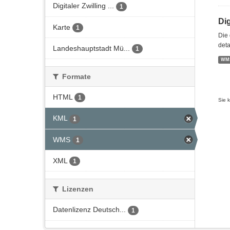
Digitaler Zwilling ...
1
Di
Karte
1
Die 
deta
Landeshauptstadt Mü...
1
WM
Formate
HTML
1
Sie 
KML
1
WMS
1
XML
1
Lizenzen
Datenlizenz Deutsch...
1