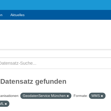
en
Aktuelles
 Datensatz gefunden
anisationen:
GeodatenService München
Formate:
WMS
ML