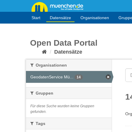
Überspringen
zum
Inhalt
Start
Datensätze
Organisationen
Grupp
Open Data Portal
Datensätze
Organisationen
GeodatenService Mü...
14
Gruppen
1
Für diese Suche wurden keine Gruppen
gefunden.
Org
Tags