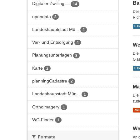
Bar
Digitaler Zwilling ...
14
Der 
opendata
8
Rich
HT
Landeshauptstadt Mü...
4
Ver- und Entsorgung
4
We
Die 
Planungsunterlagen
3
Gla
Karte
2
HT
planningCadastre
2
Mä
Landeshaupstadt Mün...
1
Die
zud
Orthoimagery
1
XM
WC-Finder
1
We
Formate
An d