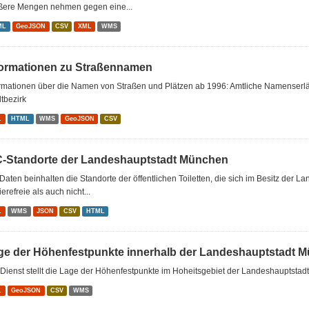
ßere Mengen nehmen gegen eine...
ML
GeoJSON
CSV
XML
WMS
formationen zu Straßennamen
ormationen über die Namen von Straßen und Plätzen ab 1996: Amtliche Namenserl
tbezirk
L
HTML
WMS
GeoJSON
CSV
-Standorte der Landeshauptstadt München
Daten beinhalten die Standorte der öffentlichen Toiletten, die sich im Besitz de
ierefreie als auch nicht...
L
WMS
JSON
CSV
HTML
ge der Höhenfestpunkte innerhalb der Landeshauptstadt 
Dienst stellt die Lage der Höhenfestpunkte im Hoheitsgebiet der Landeshauptstad
L
GeoJSON
CSV
WMS