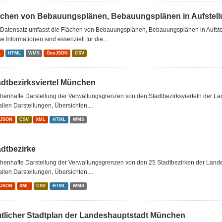
ächen von Bebauungsplänen, Bebauungsplänen in Aufstellu
 Datensatz umfasst die Flächen von Bebauungsplänen, Bebauungsplänen in Aufst
e Informationen sind essenziell für die...
L
HTML
WMS
GeoJSON
CSV
adtbezirksviertel München
chenhafte Darstellung der Verwaltungsgrenzen von den Stadtbezirksvierteln der 
allen Darstellungen, Übersichten,...
oJSON
CSV
XML
HTML
WMS
adtbezirke
chenhafte Darstellung der Verwaltungsgrenzen von den 25 Stadtbezirken der Lan
allen Darstellungen, Übersichten,...
oJSON
XML
CSV
HTML
WMS
tlicher Stadtplan der Landeshauptstadt München