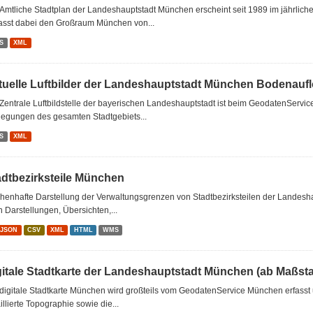
Amtliche Stadtplan der Landeshauptstadt München erscheint seit 1989 im jährlic
asst dabei den Großraum München von...
S
XML
tuelle Luftbilder der Landeshauptstadt München Bodenau
Zentrale Luftbildstelle der bayerischen Landeshauptstadt ist beim GeodatenServi
iegungen des gesamten Stadtgebiets...
S
XML
adtbezirksteile München
chenhafte Darstellung der Verwaltungsgrenzen von Stadtbezirksteilen der Landes
n Darstellungen, Übersichten,...
oJSON
CSV
XML
HTML
WMS
gitale Stadtkarte der Landeshauptstadt München (ab Maßsta
digitale Stadtkarte München wird großteils vom GeodatenService München erfasst u
illierte Topographie sowie die...