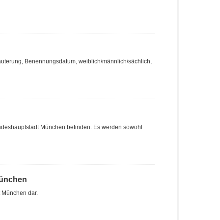
äuterung, Benennungsdatum, weiblich/männlich/sächlich,
r Landeshauptstadt München befinden. Es werden sowohl
München
t München dar.