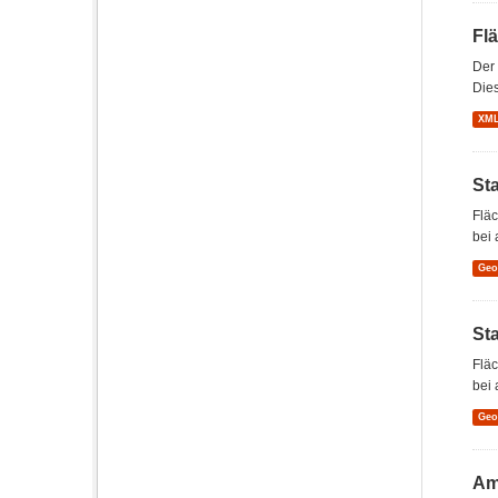
Fl
Der
Dies
XM
St
Flä
bei 
Ge
St
Flä
bei 
Ge
Am