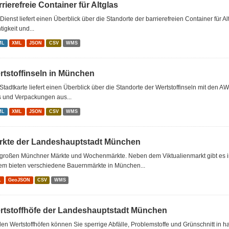
rierefreie Container für Altglas
Dienst liefert einen Überblick über die Standorte der barrierefreien Container für Al
tigkeit und...
ML
XML
JSON
CSV
WMS
rtstoffinseln in München
Stadtkarte liefert einen Überblick über die Standorte der Wertstoffinseln mit den A
s und Verpackungen aus...
ML
XML
JSON
CSV
WMS
rkte der Landeshauptstadt München
 großen Münchner Märkte und Wochenmärkte. Neben dem Viktualienmarkt gibt es 
em bieten verschiedene Bauernmärkte in München...
L
GeoJSON
CSV
WMS
rtstoffhöfe der Landeshauptstadt München
en Wertstoffhöfen können Sie sperrige Abfälle, Problemstoffe und Grünschnitt in 