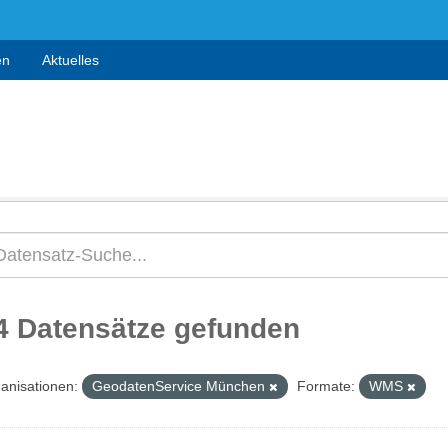
en
Aktuelles
4 Datensätze gefunden
anisationen:
GeodatenService München
Formate:
WMS