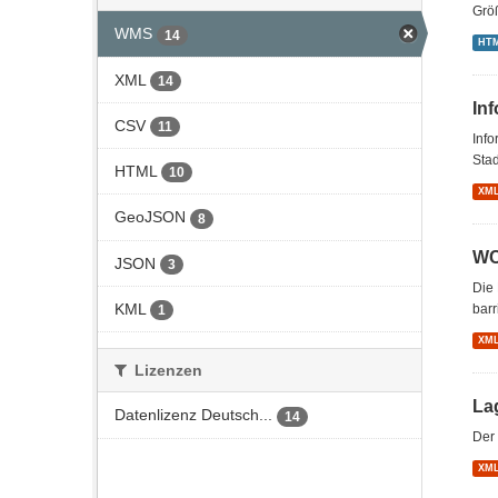
Grö
WMS
14
HT
XML
14
In
CSV
11
Inf
Stad
HTML
10
XM
GeoJSON
8
WC
JSON
3
Die 
KML
barr
1
XM
Lizenzen
La
Datenlizenz Deutsch...
14
Der 
XM