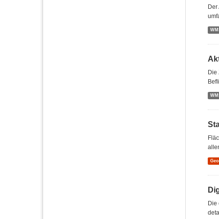
Der 
umf
WM
Ak
Die 
Befl
WM
St
Flä
alle
Ge
Di
Die 
deta