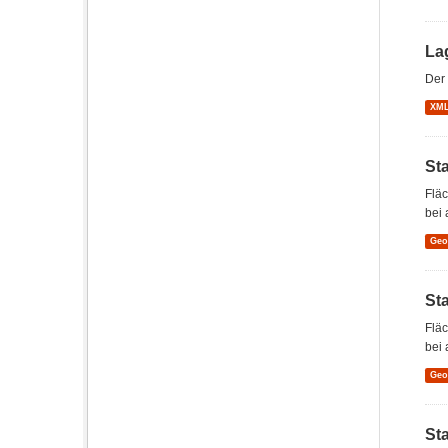
La
Der 
XM
St
Flä
bei 
Ge
St
Flä
bei 
Ge
St