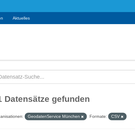
en
Aktuelles
1 Datensätze gefunden
anisationen:
GeodatenService München
Formate:
CSV