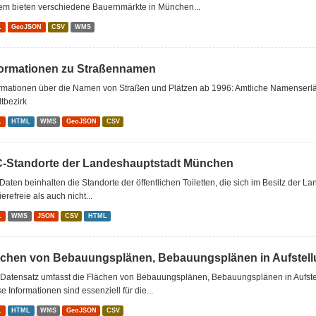
em bieten verschiedene Bauernmärkte in München...
L
GeoJSON
CSV
WMS
formationen zu Straßennamen
ormationen über die Namen von Straßen und Plätzen ab 1996: Amtliche Namenserl
tbezirk
L
HTML
WMS
GeoJSON
CSV
-Standorte der Landeshauptstadt München
Daten beinhalten die Standorte der öffentlichen Toiletten, die sich im Besitz de
ierefreie als auch nicht...
L
WMS
JSON
CSV
HTML
ächen von Bebauungsplänen, Bebauungsplänen in Aufstellu
 Datensatz umfasst die Flächen von Bebauungsplänen, Bebauungsplänen in Aufst
e Informationen sind essenziell für die...
L
HTML
WMS
GeoJSON
CSV