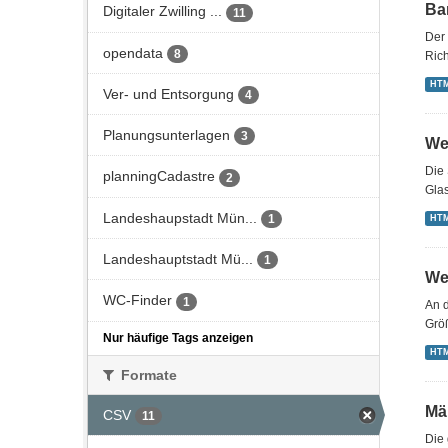
Bar
Digitaler Zwilling ...
11
Der 
opendata
8
Rich
HT
Ver- und Entsorgung
4
Planungsunterlagen
3
We
Die 
planningCadastre
2
Gla
Landeshaupstadt Mün...
1
HT
Landeshauptstadt Mü...
1
We
WC-Finder
1
An d
Grö
Nur häufige Tags anzeigen
HT
Formate
Mä
CSV
11
Die