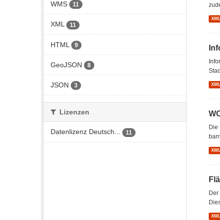
WMS
11
zud
XM
XML
11
HTML
9
In
Inf
GeoJSON
8
Stad
JSON
XM
3
Lizenzen
WC
Die 
Datenlizenz Deutsch...
11
barr
XM
Fl
Der
Dies
XM