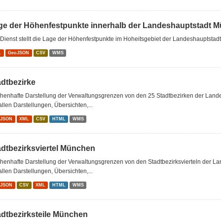
ge der Höhenfestpunkte innerhalb der Landeshauptstadt 
Dienst stellt die Lage der Höhenfestpunkte im Hoheitsgebiet der Landeshauptstad
L
GeoJSON
CSV
WMS
adtbezirke
chenhafte Darstellung der Verwaltungsgrenzen von den 25 Stadtbezirken der Lan
allen Darstellungen, Übersichten,...
oJSON
XML
CSV
HTML
WMS
adtbezirksviertel München
chenhafte Darstellung der Verwaltungsgrenzen von den Stadtbezirksvierteln der 
allen Darstellungen, Übersichten,...
oJSON
CSV
XML
HTML
WMS
adtbezirksteile München