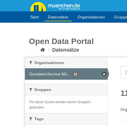
Überspringen
zum
Inhalt
Start
Datensätze
Organisationen
Grupp
Open Data Portal
Datensätze
Organisationen
GeodatenService Mü...
11
Gruppen
1
Für diese Suche wurden keine Gruppen
gefunden.
Org
Tags