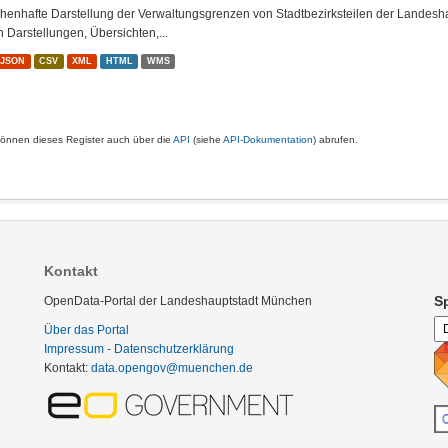
chenhafte Darstellung der Verwaltungsgrenzen von Stadtbezirksteilen der Landes
n Darstellungen, Übersichten,...
oJSON
CSV
XML
HTML
WMS
können dieses Register auch über die
API
(siehe
API-Dokumentation
) abrufen.
Kontakt
S
OpenData-Portal der Landeshauptstadt München
Über das Portal
Impressum - Datenschutzerklärung
Kontakt:
data.opengov@muenchen.de