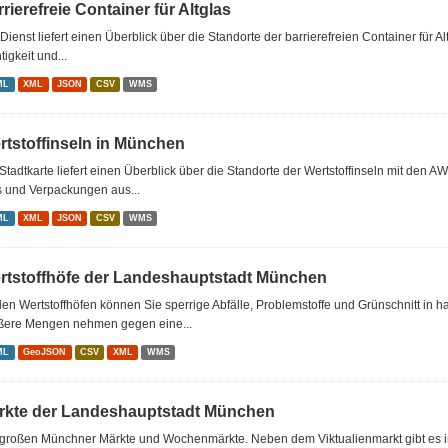
rierefreie Container für Altglas
Dienst liefert einen Überblick über die Standorte der barrierefreien Container für Al
tigkeit und...
ML
XML
JSON
CSV
WMS
rtstoffinseln in München
Stadtkarte liefert einen Überblick über die Standorte der Wertstoffinseln mit den A
s und Verpackungen aus...
ML
XML
JSON
CSV
WMS
rtstoffhöfe der Landeshauptstadt München
en Wertstoffhöfen können Sie sperrige Abfälle, Problemstoffe und Grünschnitt in 
ßere Mengen nehmen gegen eine...
ML
GeoJSON
CSV
XML
WMS
rkte der Landeshauptstadt München
 großen Münchner Märkte und Wochenmärkte. Neben dem Viktualienmarkt gibt es 