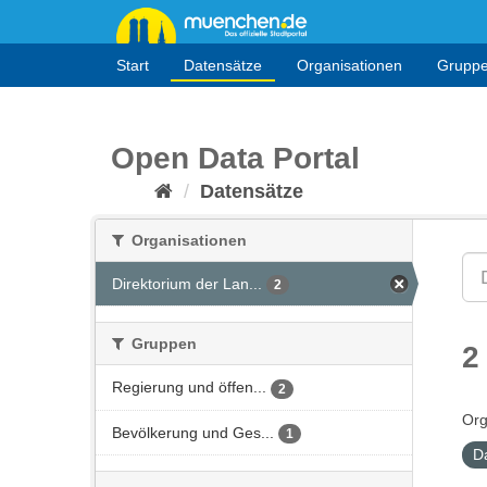
Überspringen
zum
Inhalt
Start
Datensätze
Organisationen
Grupp
Open Data Portal
Datensätze
Organisationen
Direktorium der Lan...
2
Gruppen
2
Regierung und öffen...
2
Org
Bevölkerung und Ges...
1
D