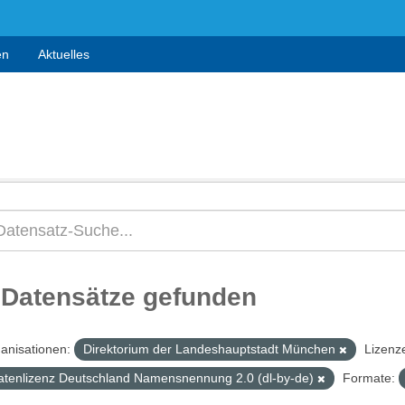
en
Aktuelles
 Datensätze gefunden
anisationen:
Direktorium der Landeshauptstadt München
Lizenz
atenlizenz Deutschland Namensnennung 2.0 (dl-by-de)
Formate: