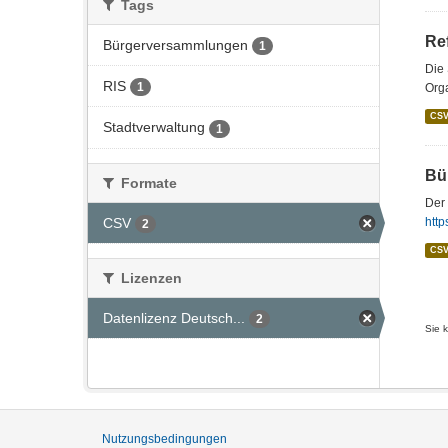
Tags
Re
Bürgerversammlungen
1
Die 
RIS
1
Orga
CS
Stadtverwaltung
1
Bü
Formate
Der
CSV
htt
2
CS
Lizenzen
Datenlizenz Deutsch...
2
Sie 
Nutzungsbedingungen