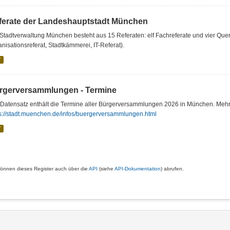
ferate der Landeshauptstadt München
Stadtverwaltung München besteht aus 15 Referaten: elf Fachreferate und vier Quers
nisationsreferat, Stadtkämmerei, IT-Referat).
V
rgerversammlungen - Termine
 Datensatz enthält die Termine aller Bürgerversammlungen 2026 in München. Meh
ps://stadt.muenchen.de/infos/buergerversammlungen.html
V
können dieses Register auch über die
API
(siehe
API-Dokumentation
) abrufen.