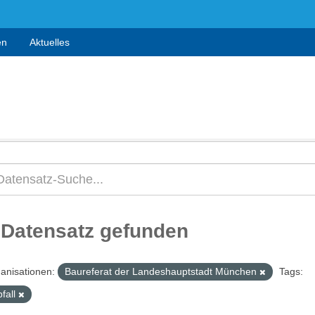
en
Aktuelles
 Datensatz gefunden
anisationen:
Baureferat der Landeshauptstadt München
Tags:
fall