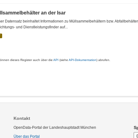
llsammelbehälter an der Isar
er Datensatz beinhaltet Informationen zu Müllsammelbehältern bzw. Abfallbehälte
ichtungs- und Dienstleistungsfinder auf...
V
können dieses Register auch über die
API
(siehe
API-Dokumentation
) abrufen.
Kontakt
S
OpenData-Portal der Landeshauptstadt München
Über das Portal