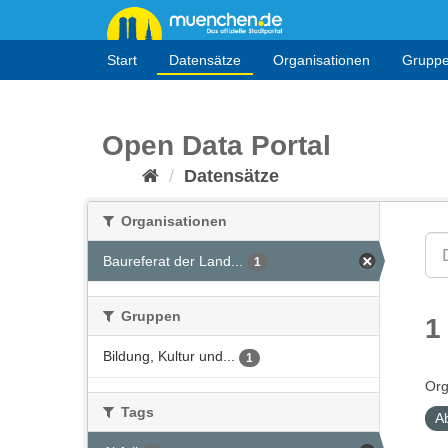
Überspringen
zum
Inhalt
Start
Datensätze
Organisationen
Grupp
Open Data Portal
Datensätze
Organisationen
Baureferat der Land...
1
Gruppen
1
Bildung, Kultur und...
1
Org
Tags
Ab