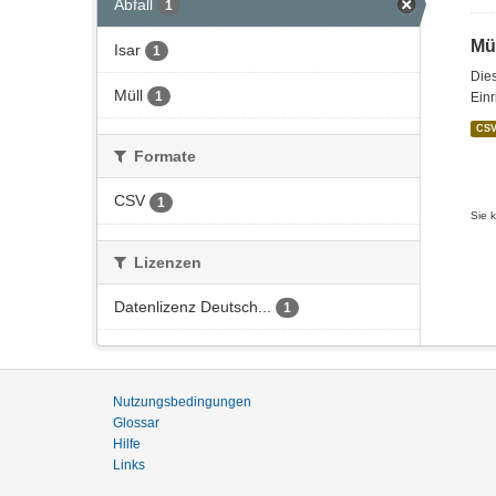
Abfall
1
Mü
Isar
1
Dies
Müll
1
Einr
CS
Formate
CSV
1
Sie 
Lizenzen
Datenlizenz Deutsch...
1
Nutzungsbedingungen
Glossar
Hilfe
Links