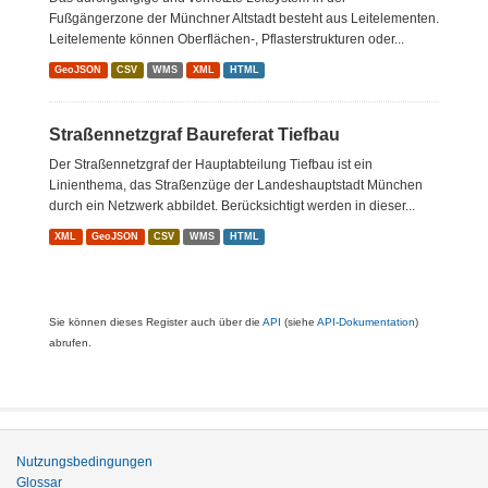
Fußgängerzone der Münchner Altstadt besteht aus Leitelementen.
Leitelemente können Oberflächen-, Pflasterstrukturen oder...
GeoJSON
CSV
WMS
XML
HTML
Straßennetzgraf Baureferat Tiefbau
Der Straßennetzgraf der Hauptabteilung Tiefbau ist ein
Linienthema, das Straßenzüge der Landeshauptstadt München
durch ein Netzwerk abbildet. Berücksichtigt werden in dieser...
XML
GeoJSON
CSV
WMS
HTML
Sie können dieses Register auch über die
API
(siehe
API-Dokumentation
)
abrufen.
Nutzungsbedingungen
Glossar