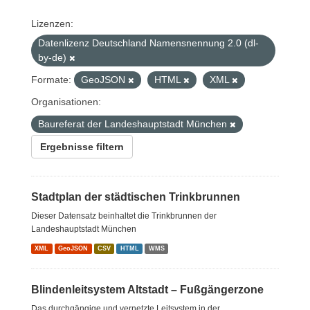
Lizenzen:
Datenlizenz Deutschland Namensnennung 2.0 (dl-
by-de)
Formate:
GeoJSON
HTML
XML
Organisationen:
Baureferat der Landeshauptstadt München
Ergebnisse filtern
Stadtplan der städtischen Trinkbrunnen
Dieser Datensatz beinhaltet die Trinkbrunnen der
Landeshauptstadt München
XML
GeoJSON
CSV
HTML
WMS
Blindenleitsystem Altstadt – Fußgängerzone
Das durchgängige und vernetzte Leitsystem in der