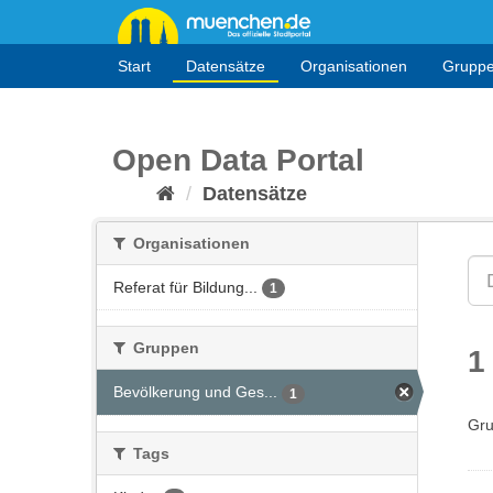
Überspringen
zum
Inhalt
Start
Datensätze
Organisationen
Grupp
Open Data Portal
Datensätze
Organisationen
Referat für Bildung...
1
Gruppen
1
Bevölkerung und Ges...
1
Gru
Tags