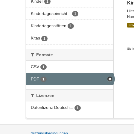
Kinder
1
Ki
Hier
Kindertageseinricht...
1
Name
Kindertagesstätten
CS
1
Kitas
1
Sie 
Formate
CSV
1
PDF
1
Lizenzen
Datenlizenz Deutsch...
1
Nutzungsbedingungen