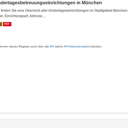
ndertagesbetreuungseinrichtungen in München
 finden Sie eine Übersicht aller Kindertageseinrichtungen im Stadtgebiet München.
, Einrichtungsart, Adresse,...
V
PDF
können dieses Register auch über die
API
(siehe
API-Dokumentation
) abrufen.