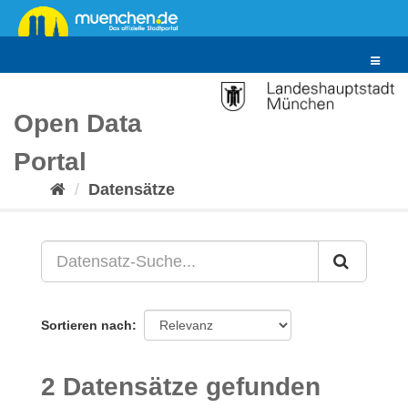
Überspringen
zum
Inhalt
Toggle
navigat
Open Data
Portal
Datensätze
Sortieren nach
2 Datensätze gefunden