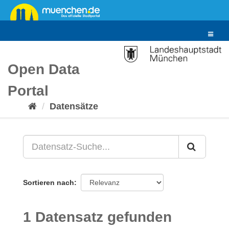
Überspringen
zum
Inhalt
Toggle
navigat
Open Data
Portal
Datensätze
Sortieren nach
1 Datensatz gefunden