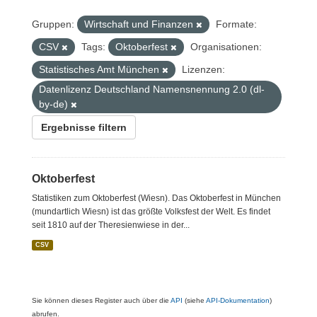
Gruppen:
Wirtschaft und Finanzen
Formate:
CSV
Tags:
Oktoberfest
Organisationen:
Statistisches Amt München
Lizenzen:
Datenlizenz Deutschland Namensnennung 2.0 (dl-
by-de)
Ergebnisse filtern
Oktoberfest
Statistiken zum Oktoberfest (Wiesn). Das Oktoberfest in München
(mundartlich Wiesn) ist das größte Volksfest der Welt. Es findet
seit 1810 auf der Theresienwiese in der...
CSV
Sie können dieses Register auch über die
API
(siehe
API-Dokumentation
)
abrufen.