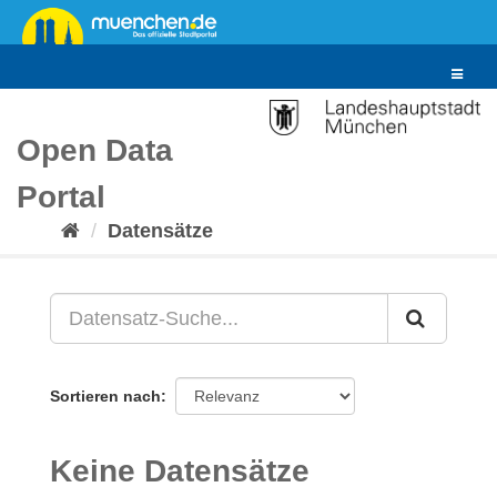
Überspringen
zum
Inhalt
Toggle
navigat
Open Data
Portal
Datensätze
Sortieren nach
Keine Datensätze